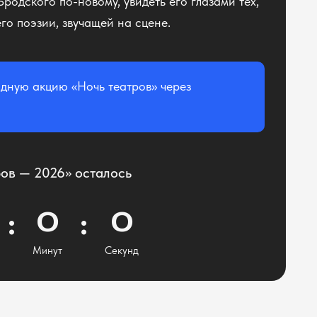
родского по-новому, увидеть его глазами тех,
его поэзии, звучащей на сцене.
дную акцию «Ночь театров» через
ов — 2026» осталось
0
0
Минут
Секунд