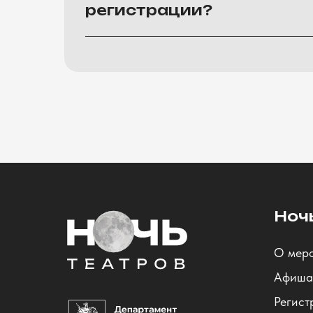
регистрации?
Ноч
О мер
Афиша
Регист