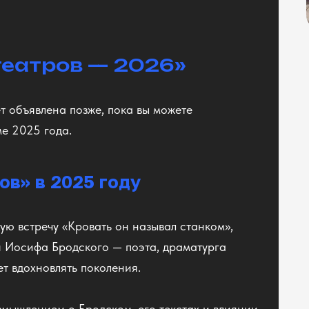
театров — 2026»
 объявлена позже, пока вы можете
ме 2025 года.
ов» в 2025 году
ю встречу «Кровать он называл станком»,
 Иосифа Бродского — поэта, драматурга
ет вдохновлять поколения.
змышлением о Бродском, его текстах и влиянии