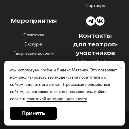
Партнеры
Мероприятия
Спектакли
Контакты
Экскурии
для театров-
участников
Творческие встречи
info@nochteatrov.ru
Концерты
Мы используем cookie и Яндекс.Метрику. Это позволяет
Читки и открытые
нам анализировать взаимодействие посетителей с
репетиции
сайтом и делать его лучше. Продолжая пользоваться
Квизы
сайтом, вы соглашаетесь с использованием файлов
cookie и
политикой конфиденциальности
.
Принять
Сайт разработан в
Stanley Group
, 2025.