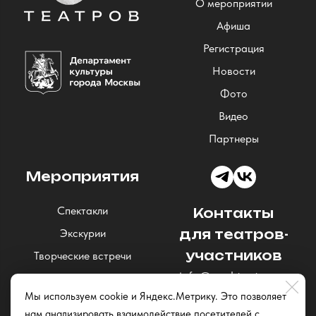
О мероприятии
Афиша
Регистрация
Новости
Фото
Видео
Партнеры
Мероприятия
Спектакли
Контакты
Экскурии
для театров-
участников
Творческие встречи
info@nochteatrov.ru
Концерты
Мы используем cookie и Яндекс.Метрику. Это позволяет
Читки и открытые
нам анализировать взаимодействие посетителей с