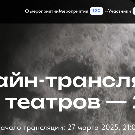
О мероприятии
Мероприятия
Участники
120
айн-трансл
 театров —
ачало трансляции: 27 марта 2025, 21: