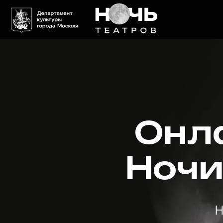
Онл
Ночи
Н