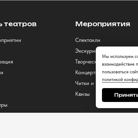
ь театров
Мероприятия
оприятии
Спектакли
Экскурии
Мы используем co
рация
Творческие встречи
взаимодействие п
пользоваться сай
ти
Концерты
политикой конфи
Читки и открытые репети
Квизы
Принят
еры