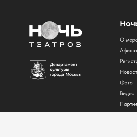
Ноч
О мер
Афиша
Регист
Новос
Фото
Видео
Партн