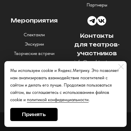
Партнеры
Мероприятия
Спектакли
Контакты
Экскурии
для театров-
участников
Творческие встречи
info@nochteatrov.ru
Концерты
Мы используем cookie и Яндекс.Метрику. Это позволяет
Читки и открытые
нам анализировать взаимодействие посетителей с
репетиции
сайтом и делать его лучше. Продолжая пользоваться
Квизы
сайтом, вы соглашаетесь с использованием файлов
cookie и
политикой конфиденциальности
.
Принять
Сайт разработан в
Stanley Group
, 2025.