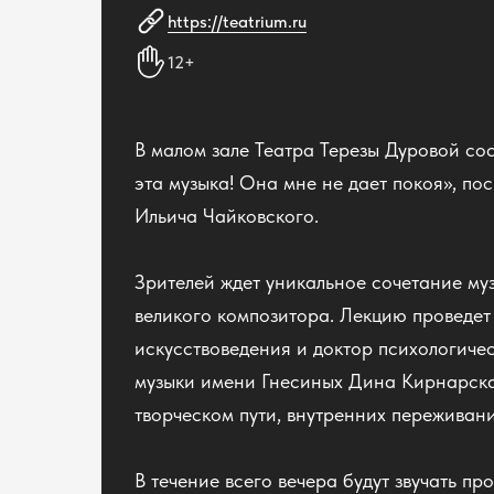
https://teatrium.ru
12+
В малом зале Театра Терезы Дуровой со
эта музыка! Она мне не дает покоя», п
Ильича Чайковского.
Зрителей ждет уникальное сочетание муз
великого композитора. Лекцию проведе
искусствоведения и доктор психологиче
музыки имени Гнесиных Дина Кирнарская
творческом пути, внутренних переживани
В течение всего вечера будут звучать п