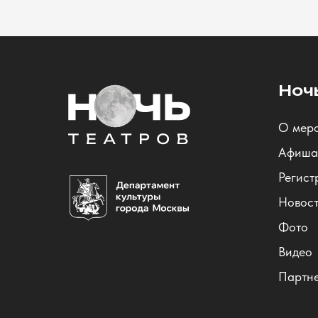
Ноч
О мер
Афиша
Регист
Новос
Фото
Видео
Партн