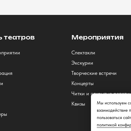
ь театров
Мероприятия
оприятии
Спектакли
Экскурии
рация
Творческие встречи
ти
Концерты
Читки и открытые репети
Мы используем co
Квизы
взаимодействие п
еры
пользоваться сай
политикой конфи