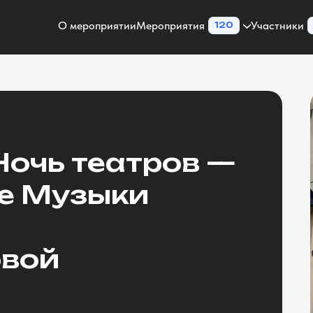
О мероприятии
Мероприятия
Участники
120
Ночь театров —
ре Музыки
овой