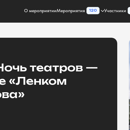
О мероприятии
Мероприятия
Участники
120
Ночь театров —
ре «Ленком
ова»