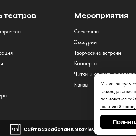
ь театров
Мероприятия
оприятии
Спектакли
Экскурии
рация
Творческие встречи
ти
Концерты
Читки и открытые репети
Мы используем co
Квизы
взаимодействие п
еры
пользоваться сай
политикой конфи
Принят
Сайт разработан в
Stanley Group
, 2025.