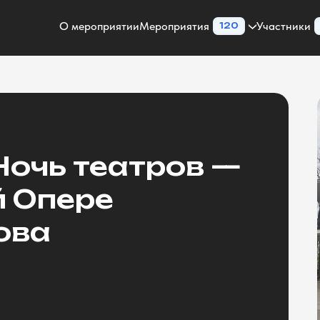
О мероприятии
Мероприятия
Участники
120
Ночь театров —
й Опере
бова