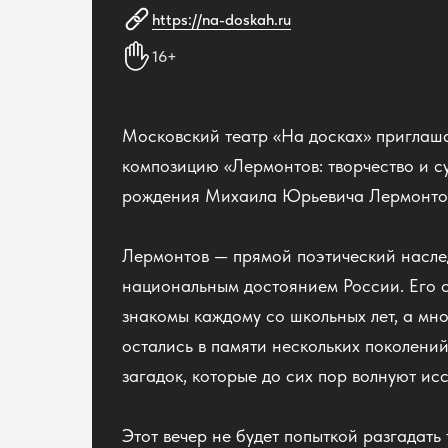
https://na-doskah.ru
16+
Московский театр «На досках» приглаша
композицию «Лермонтов: творчество и с
рождения Михаила Юрьевича Лермонто
Лермонтов — прямой поэтический наслед
национальным достоянием России. Его с
знакомы каждому со школьных лет, а мн
остались в памяти нескольких поколени
загадок, которые до сих пор волнуют ис
Этот вечер не будет попыткой разгадать 