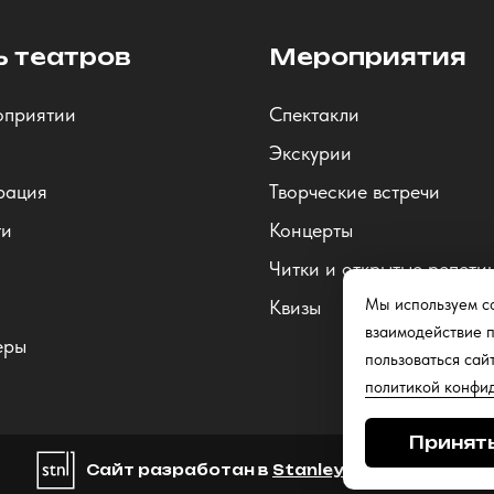
ь театров
Мероприятия
оприятии
Спектакли
Экскурии
рация
Творческие встречи
ти
Концерты
Читки и открытые репети
Мы используем co
Квизы
взаимодействие п
еры
пользоваться сай
политикой конфи
Принят
Сайт разработан в
Stanley Group
, 2025.