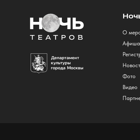
Ноч
О мер
Афиша
Регист
Новос
Фото
Видео
Партн