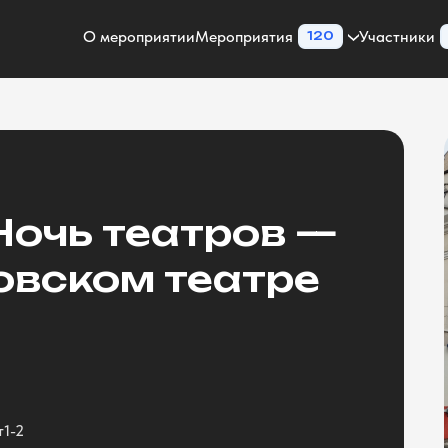
О мероприятии
Мероприятия
Участники
120
Ночь театров —
овском театре
т1-2