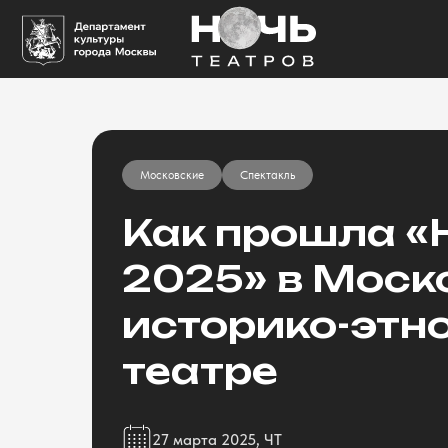
Московские
Спектакль
Как прошла «
2025» в Моск
историко-этн
театре
27 марта 2025, ЧТ