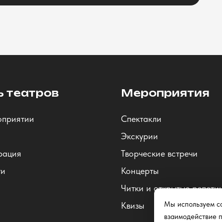
ь театров
Мероприятия
оприятии
Спектакли
Экскурии
рация
Творческие встречи
ти
Концерты
Читки и открытые репети
Мы используем co
Квизы
взаимодействие п