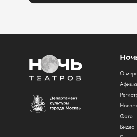
Ноч
О мер
Афиша
Регист
Новос
Фото
Видео