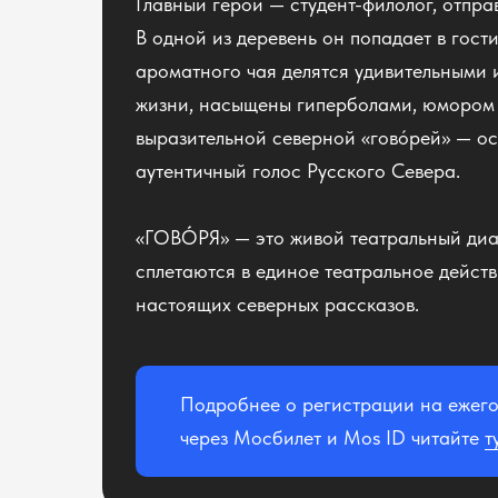
Главный герой — студент-филолог, отпра
В одной из деревень он попадает в гост
ароматного чая делятся удивительными 
жизни, насыщены гиперболами, юмором 
выразительной северной «гово́рей» — ос
аутентичный голос Русского Севера.
«ГОВÓРЯ» — это живой театральный диал
сплетаются в единое театральное действ
настоящих северных рассказов.
Подробнее о регистрации на ежег
через Мосбилет и Mos ID читайте
т