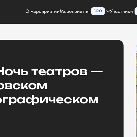
О мероприятии
Мероприятия
Участники
120
Ночь театров —
овском
ографическом