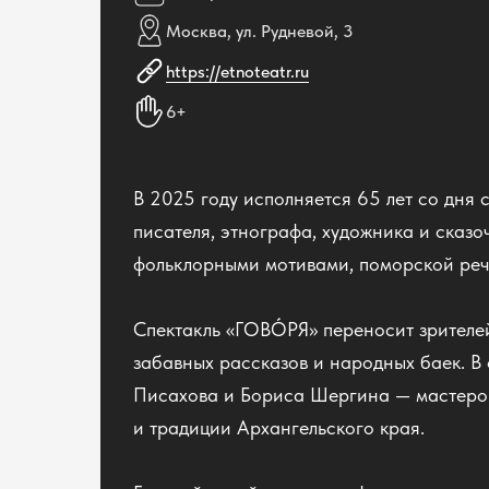
Москва, ул. Рудневой, 3
https://etnoteatr.ru
6+
В 2025 году исполняется 65 лет со дня
писателя, этнографа, художника и сказ
фольклорными мотивами, поморской ре
Спектакль «ГОВÓРЯ» переносит зрителей
забавных рассказов и народных баек. В
Писахова и Бориса Шергина — мастеров
и традиции Архангельского края.