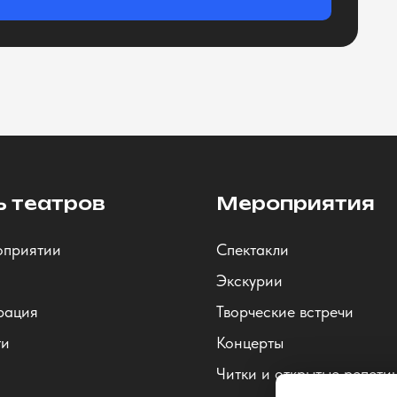
ь театров
Мероприятия
оприятии
Спектакли
Экскурии
рация
Творческие встречи
ти
Концерты
Читки и открытые репети