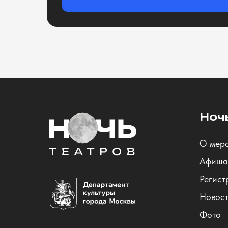
Ноч
О мер
Афиша
Регист
Новос
Фото