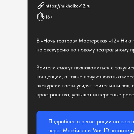
https://mikhalkov12.ru
16+
В «Ночь театров» Мастерская «12» Ники
на экскурсию по новому театральному п
Зрители смогут познакомиться с закулис
концепции, а также почувствовать атмос
экскурсии гости увидят зрительный зал,
пространства, услышат интересные расск
Подробнее о регистрации на ежег
через Мосбилет и Mos ID читайте
т