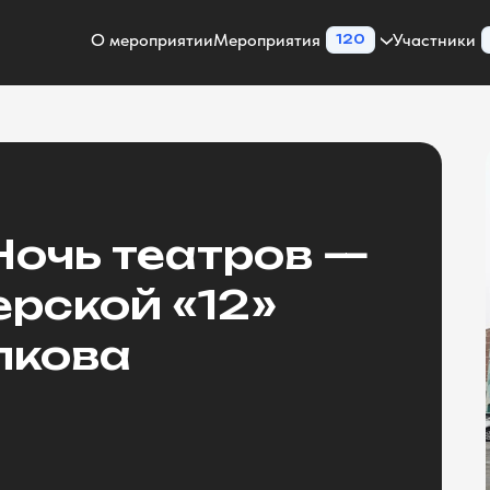
О мероприятии
Мероприятия
Участники
120
Ночь театров —
ерской «12»
лкова