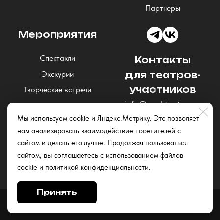
Партнеры
Мероприятия
Спектакли
Контакты
Экскурии
для театров-
участников
Творческие встречи
info@nochteatrov.ru
Концерты
Мы используем cookie и Яндекс.Метрику. Это позволяет
Читки и открытые
нам анализировать взаимодействие посетителей с
репетиции
сайтом и делать его лучше. Продолжая пользоваться
Квизы
сайтом, вы соглашаетесь с использованием файлов
cookie и
политикой конфиденциальности
.
Принять
Сайт разработан в
Stanley Group
, 2025.