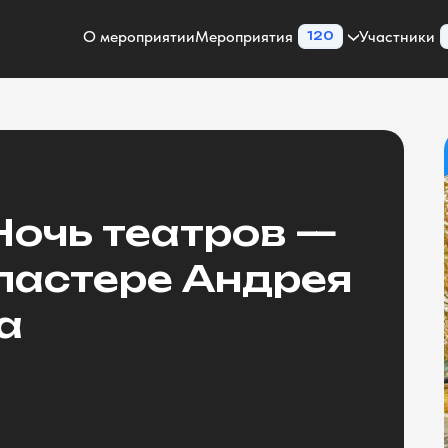
О мероприятии
Мероприятия
Участники
120
Ночь театров —
кластере Андрея
а